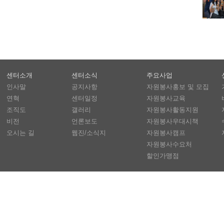
센터소개
센터소식
주요사업
인사말
공지사항
자원봉사홍보 및 모집
연혁
센터일정
자원봉사교육
조직도
갤러리
자원봉사활동지원
비전
언론보도
자원봉사우대시책
오시는 길
웹진/소식지
자원봉사캠프
자원봉사수요처
할인가맹점