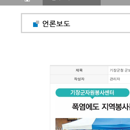
제목
기장군청 군보 
작성자
관리자