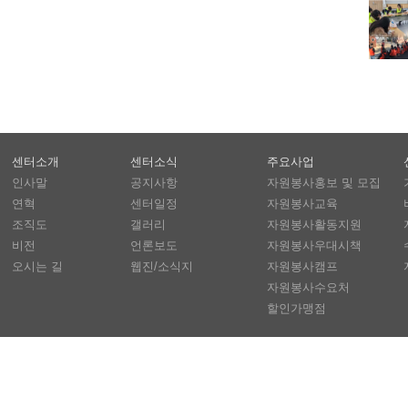
센터소개
센터소식
주요사업
인사말
공지사항
자원봉사홍보 및 모집
연혁
센터일정
자원봉사교육
조직도
갤러리
자원봉사활동지원
비전
언론보도
자원봉사우대시책
오시는 길
웹진/소식지
자원봉사캠프
자원봉사수요처
할인가맹점